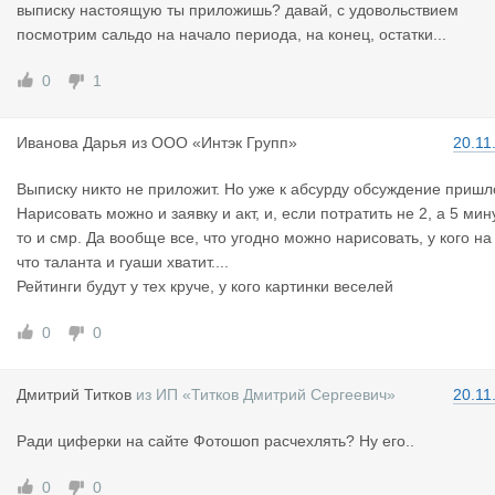
выписку настоящую ты приложишь? давай, с удовольствием
посмотрим сальдо на начало периода, на конец, остатки...
0
1
Иванова Да
рья
из
ООО «Интэк Групп»
20.11
Выписку никто не приложит. Но уже к абсурду обсуждение пришл
Нарисовать можно и заявку и акт, и, если потратить не 2, а 5 мину
то и смр. Да вообще все, что угодно можно нарисовать, у кого на
что таланта и гуаши хватит....
Рейтинги будут у тех круче, у кого картинки веселей
0
0
Дмитрий Ти
тков
из
ИП «Титков Дмитрий Сергеевич»
20.11
Ради циферки на сайте Фотошоп расчехлять? Ну его..
0
0