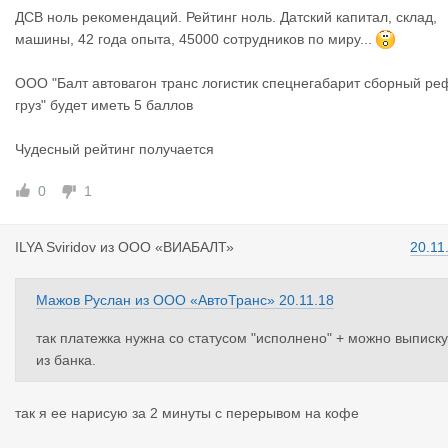
ДСВ ноль рекомендаций. Рейтинг ноль. Датский капитал, склад,
машины, 42 года опыта, 45000 сотрудников по миру...
ООО "Балт автовагон транс логистик спецнегабарит сборный ре
груз" будет иметь 5 баллов
Чудесный рейтинг получается
0
1
ILYA Sviri
dov
из
ООО «ВИАБАЛТ»
20.11
Мажов Руслан
из
ООО «АвтоТранс»
20.11.18
так платежка нужна со статусом "исполнено" + можно выписку
из банка.
так я ее нарисую за 2 минуты с перерывом на кофе