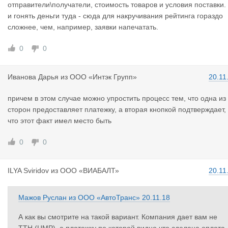
отправители\получатели, стоимость товаров и условия поставки.
и гонять деньги туда - сюда для накручивания рейтинга гораздо
сложнее, чем, например, заявки напечатать.
0
0
Иванова Да
рья
из
ООО «Интэк Групп»
20.11
причем в этом случае можно упростить процесс тем, что одна из
сторон предоставляет платежку, а вторая кнопкой подтверждает,
что этот факт имел место быть
0
0
ILYA Sviri
dov
из
ООО «ВИАБАЛТ»
20.11
Мажов Руслан
из
ООО «АвтоТранс»
20.11.18
А как вы смотрите на такой вариант. Компания дает вам не