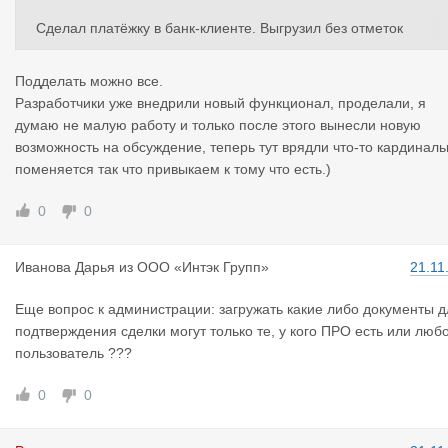
Сделал платёжку в банк-клиенте. Выгрузил без отметок
Взял с реальной платёжки этого же дня даты поступления, сп
Подделать можно все.
сания, печать. Перенес на подделку
Разработчики уже внедрили новый функционал, проделали, я
думаю не малую работу и только после этого вынесли новую
Оба документа электронные, не сканы. Если криво не лепить 
возможность на обсуждение, теперь тут врядли что-то кардиналь
ычислить нереально
поменяется так что привыкаем к тому что есть.)
0
0
Иванова Да
рья
из
ООО «Интэк Групп»
21.11
Еще вопрос к администрации: загружать какие либо документы д
подтверждения сделки могут только те, у кого ПРО есть или люб
пользователь ???
0
0