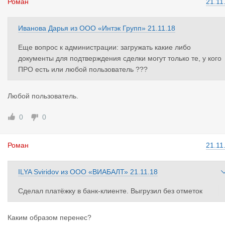
Роман
21.11
Иванова Дарья
из
ООО «Интэк Групп»
21.11.18
Еще вопрос к администрации: загружать какие либо
документы для подтверждения сделки могут только те, у кого
ПРО есть или любой пользователь ???
Любой пользователь.
0
0
Роман
21.11
ILYA Sviridov
из
ООО «ВИАБАЛТ»
21.11.18
Сделал платёжку в банк-клиенте. Выгрузил без отметок
Взял с реальной платёжки этого же дня даты поступления, сп
Каким образом перенес?
сания, печать. Перенес на подделку