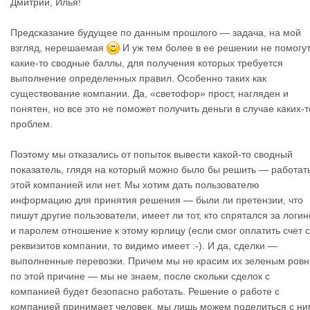
Дмитрий, Илья!
P.S. где бы посмотреть, сколько сделок заключено к этому мо
енту?
Предсказание будущее по данным прошлого — задача, на мой
взгляд, нерешаемая
И уж тем более в ее решении не помогу
какие-то сводные баллы, для получения которых требуется
выполнение определенных правил. Особенно таких как
существование компании. Да, «светофор» прост, нагляден и
понятен, но все это не поможет получить деньги в случае каких-т
проблем.
Поэтому мы отказались от попыток вывести какой-то сводный
показатель, глядя на который можно было бы решить — работать
этой компанией или нет. Мы хотим дать пользователю
информацию для принятия решения — были ли претензии, что
пишут другие пользователи, имеет ли тот, кто спрятался за логи
и паролем отношение к этому юрлицу (если смог оплатить счет с
реквизитов компании, то видимо имеет :-). И да, сделки —
выполненные перевозки. Причем мы не красим их зеленым ровн
по этой причине — мы не знаем, после скольки сделок с
компанией будет безопасно работать. Решение о работе с
компанией принимает человек, мы лишь можем поделиться с ни