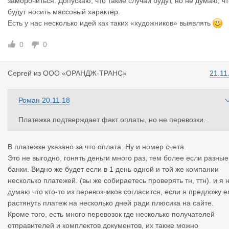
заморочиться. Допускаю, что такие случаи будут, но не думаю, ч
будут носить массовый характер.
Есть у нас несколько идей как таких «художников» выявлять
0
0
Сергей
из
ООО «ОРАНДЖ-ТРАНС»
21.11
Роман
20.11.18
Платежка подтверждает факт оплаты, но не перевозки.
А вот клонировать сделки она поможет запросто: один раз по
хали за 100 000 ₽, а оплату разбили на пять частей — и сразу
В платежке указано за что оплата. Ну и номер счета.
5 сделок
Это не выгодно, гонять деньги много раз, тем более если разные
банки. Видно же будет если в 1 день одной и той же компании
несколько платежей. (вы же собираетесь проверять тн, ттн). и я 
думаю что кто-то из перевозчиков согласится, если я предложу 
растянуть платеж на несколько дней ради плюсика на сайте.
Кроме того, есть много перевозок где несколько получателей
отправителей и комплектов документов, их также можно