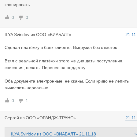
клонировать.
0
0
ILYA Sviri
dov
из
ООО «ВИАБАЛТ»
21.11
Сделал платёжку в банк-клиенте. Выгрузил без отметок
Взял с реальной платёжки этого же дня даты поступления,
списания, печать. Перенес на подделку
Оба документа электронные, не сканы. Если криво не лепить
вычислить нереально
0
1
Сергей
из
ООО «ОРАНДЖ-ТРАНС»
21.11
ILYA Sviridov
из
ООО «ВИАБАЛТ»
21.11.18