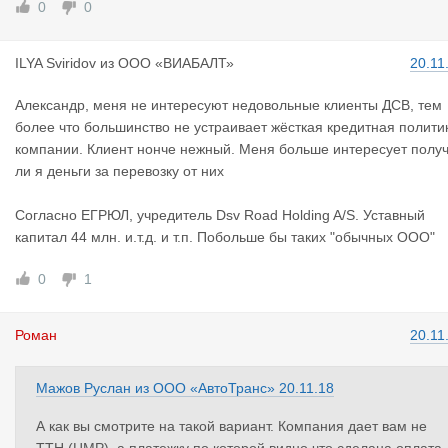
0
0
ILYA Sviri
dov
из
ООО «ВИАБАЛТ»
20.11
Александр, меня не интересуют недовольные клиенты ДСВ, тем
более что большинство не устраивает жёсткая кредитная полити
компании. Клиент нонче нежный. Меня больше интересует полу
ли я деньги за перевозку от них
Согласно ЕГРЮЛ, учредитель Dsv Road Holding A/S. Уставный
капитал 44 млн. и.т.д. и т.п. Побольше бы таких "обычных ООО"
0
1
Роман
20.11
Мажов Руслан
из
ООО «АвтоТранс»
20.11.18
А как вы смотрите на такой вариант. Компания дает вам не