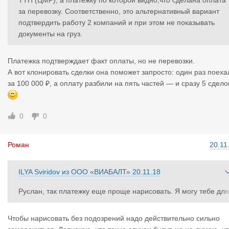
ТТН (ЦМР), а платежку по которой видно,что сделана оплата
за перевозку. Соответственно, это альтернативный вариант
подтвердить работу 2 компаний и при этом не показывать
документы на груз.
Платежка подтверждает факт оплаты, но не перевозки.
А вот клонировать сделки она поможет запросто: один раз поеха
за 100 000 ₽, а оплату разбили на пять частей — и сразу 5 сдело
0
0
Роман
20.11
ILYA Sviridov
из
ООО «ВИАБАЛТ»
20.11.18
Руслан, так платежку еще проще нарисовать. Я могу тебе для
поднятия рейтинга хоть 2 млрд в неделю отправлять. Но и ты
в долгу не оставайся
Чтобы нарисовать без подозрений надо действительно сильно