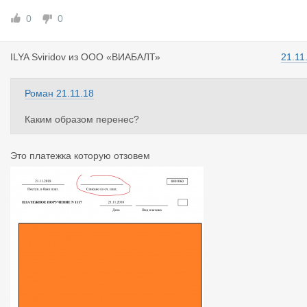
0
0
Оба документа электронные, не сканы. Если криво не лепить 
ычислить нереально
ILYA Sviri
dov
из
ООО «ВИАБАЛТ»
21.11
Роман
21.11.18
Каким образом перенес?
Это платежка которую отзовем