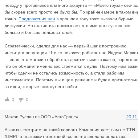
поводу у противников платного аккаунта — «Моего груза» сейчас
бы скорее всего просто не было бы. По крайней мере в таком ви
точно.
Предложения цен
в прошлом году тоже вызвали бурные
дискуссии. Но статистика показывает, что ими пользуются все
больше и больше пользователей.
Стратегически, сделки для нас — первый шаг к построению
института репутации. Что-то похожее работает на Яндекс.Марке
— зная, что магазин обработал десятки тысяч заказов, вероятно
что он обманет именно вас стремится к нулю. Поэтому нам важн
чтобы сделки не остались возможностью, а стали рабочим
инструментом. Поэтому мы ищем решение и будем признатель
за идеи, которые помогут его найти.
0
0
Мажов Русл
ан
из
ООО «АвтоТранс»
20.11
А как вы смотрите на такой вариант. Компания дает вам не ТТН
(ЦМР), а платежку по которой видно,что сделана оплата за