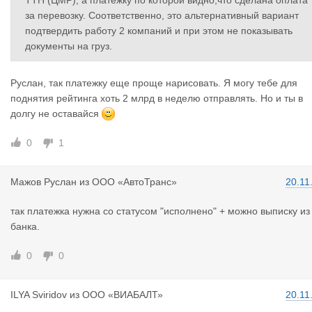
ТТН (ЦМР), а платежку по которой видно,что сделана оплата
за перевозку. Соответственно, это альтернативный вариант
подтвердить работу 2 компаний и при этом не показывать
документы на груз.
Руслан, так платежку еще проще нарисовать. Я могу тебе для
поднятия рейтинга хоть 2 млрд в неделю отправлять. Но и ты в
долгу не оставайся
0
1
Мажов Русл
ан
из
ООО «АвтоТранс»
20.11
так платежка нужна со статусом "исполнено" + можно выписку из
банка.
0
0
ILYA Sviri
dov
из
ООО «ВИАБАЛТ»
20.11