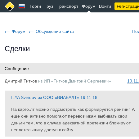
Торги
Груз
Транспорт
Форум
Войти
Регистрац
Форум
Обсуждение сайта
По
Сделки
Сообщение
Дмитрий Ти
тков
из
ИП «Титков Дмитрий Сергеевич»
19.11
ILYA Sviridov
из
ООО «ВИАБАЛТ»
19.11.18
На карго.лт можно подсмотреть как формируется рейтинг. А
еще они активно помогают перевозчикам выбивать свои
деньги тем, что в случае адекватной претензии блокируют
неплательщику доступ к сайту