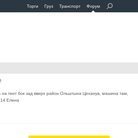
Торги
Груз
Транспорт
Форум
9
а на тент бок зад вверх район Ольштына Цеханув, машина там,
214 Елена