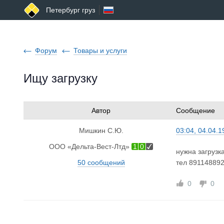
Петербург груз
Форум
Товары и услуги
Ищу загрузку
Автор
Сообщение
Мишкин С.Ю.
03:04, 04.04.1
ООО «Дельта-Вест-Лтд»
1
0
нужна загрузк
50 сообщений
тел 89114889
0
0