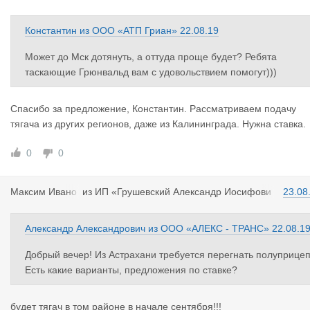
Константин
из
ООО «АТП Гриан»
22.08.19
Может до Мск дотянуть, а оттуда проще будет? Ребята
таскающие Грюнвальд вам с удовольствием помогут)))
Спасибо за предложение, Константин. Рассматриваем подачу
тягача из других регионов, даже из Калининграда. Нужна ставка.
0
0
Максим Ива
но
из
ИП «Грушевский Александр Иосифови
23.08
в
ч»
Александр Александрович
из
ООО «АЛЕКС - ТРАНС»
22.08.1
Добрый вечер! Из Астрахани требуется перегнать полуприцеп
Есть какие варианты, предложения по ставке?
будет тягач в том районе в начале сентября!!!