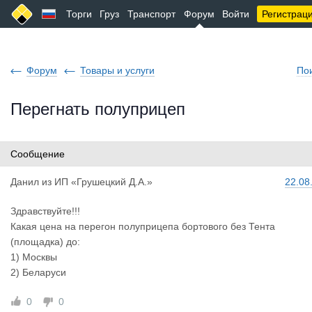
Торги
Груз
Транспорт
Форум
Войти
Регистрац
Форум
Товары и услуги
По
Перегнать полуприцеп
Сообщение
Данил
из
ИП «Грушецкий Д.А.»
22.08
Здравствуйте!!!
Какая цена на перегон полуприцепа бортового без Тента
(площадка) до:
1) Москвы
2) Беларуси
0
0