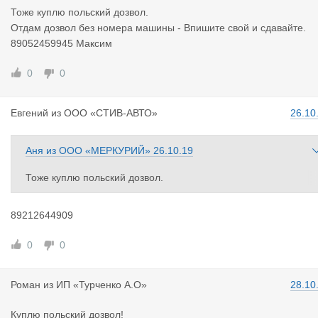
Тоже куплю польский дозвол.
Отдам дозвол без номера машины - Впишите свой и сдавайте.
89052459945 Максим
0
0
Евгений
из
ООО «СТИВ-АВТО»
26.10
Аня
из
ООО «МЕРКУРИЙ»
26.10.19
Тоже куплю польский дозвол.
Отдам дозвол без номера машины.
89052459945 Максим
89212644909
0
0
Роман
из
ИП «Турченко А.О»
28.10
Куплю польский дозвол!