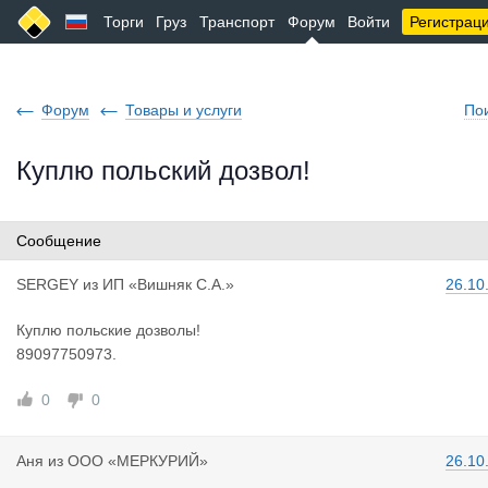
Торги
Груз
Транспорт
Форум
Войти
Регистрац
Форум
Товары и услуги
По
Куплю польский дозвол!
Сообщение
SERGEY
из
ИП «Вишняк С.А.»
26.10
Куплю польские дозволы!
89097750973.
0
0
Аня
из
ООО «МЕРКУРИЙ»
26.10