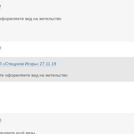
9
оформляете вид на жительство
9
П «Стецунов Игорь»
27.11.19
те оформляете вид на жительство
0
делаете ещё визы