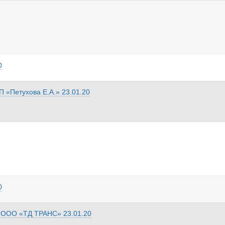
ый вызов делаем.
0
П «Петухова Е.А.»
23.01.20
0
з
ООО «ТД ТРАНС»
23.01.20