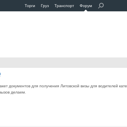
Торги
Груз
Транспорт
Форум
9
ет документов для получения Литовской визы для водителей катег
вызов делаем.