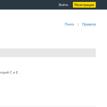
Войти
Регистрация
Поиск
|
Правила
орий С и Е .