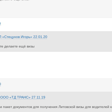
0
П «Стецунов Игорь»
22.01.20
те делаете ещё визы
0
з
ООО «ТД ТРАНС»
27.11.19
пакет документов для получения Литовской визы для водителей ка