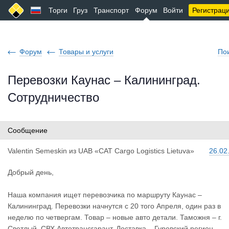
Торги
Груз
Транспорт
Форум
Войти
Регистрац
Форум
Товары и услуги
По
Перевозки Каунас – Калининград.
Сотрудничество
Сообщение
Valentin S
emeskin
из
UAB «CAT Cargo Logistics Lietuva»
26.02
Добрый день,
Наша компания ищет перевозчика по маршруту Каунас –
Калининград. Перевозки начнутся с 20 того Апреля, один раз в
неделю по четвергам. Товар – новые авто детали. Таможня – г.
Светлый, СВХ Автотрансгарант. Доставка – Гуревский регион,