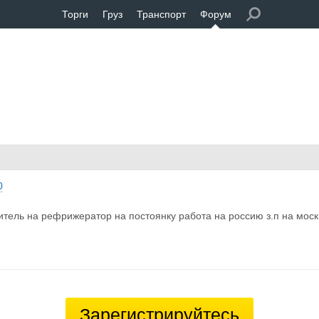
Торги
Груз
Транспорт
Форум
0
итель на рефрижератор на постоянку работа на россию з.п на москв
Зарегистрируйтесь