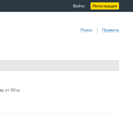
Войти
Регистрация
Поиск
|
Правила
у от 30т.р