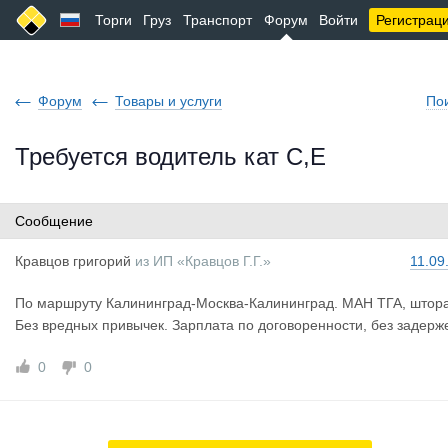
Торги
Груз
Транспорт
Форум
Войти
Регистрац
Форум
Товары и услуги
По
Требуется водитель кат С,Е
Сообщение
Кравцов гр
игорий
из
ИП «Кравцов Г.Г.»
11.09
По маршруту Калининград-Москва-Калининград. МАН ТГА, штора
Без вредных привычек. Зарплата по договоренности, без задерже
0
0