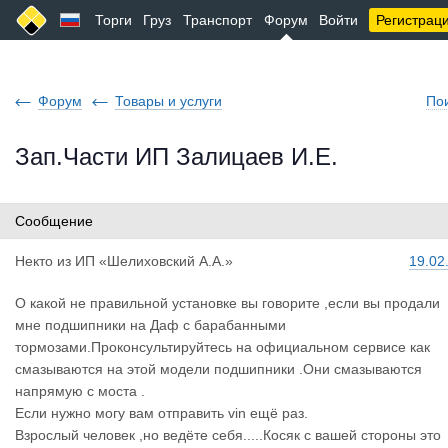
Торги
Груз
Транспорт
Форум
Войти
Регистрац
Форум
Товары и услуги
По
Зап.Части ИП Залицаев И.Е.
Сообщение
Некто
из
ИП «Шелиховский А.А.»
19.02
О какой не правильной установке вы говорите ,если вы продали
мне подшипники на Даф с барабанными
тормозами.Проконсультируйтесь на официальном сервисе как
смазываются на этой модели подшипники .Они смазываются
напрямую с моста .
Если нужно могу вам отправить vin ещё раз.
Взрослый человек ,но ведёте себя.....Косяк с вашей стороны это