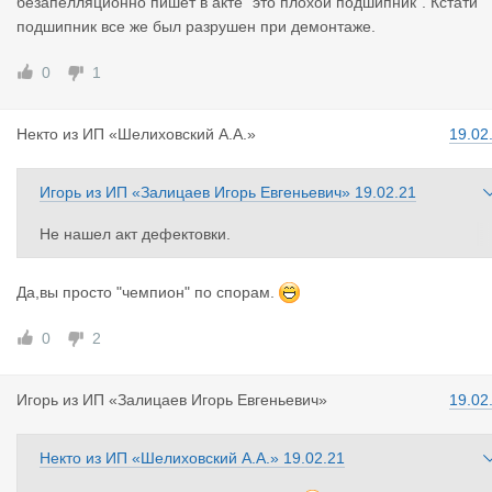
безапелляционно пишет в акте "это плохой подшипник". Кстати
подшипник все же был разрушен при демонтаже.
0
1
Некто
из
ИП «Шелиховский А.А.»
19.02
Игорь
из
ИП «Залицаев Игорь Евгеньевич»
19.02.21
Не нашел акт дефектовки.
Мы в свою очередь так же с вашей стороны не нашли ни мал
йшего понимания и желания разобраться, только голословны
Да,вы просто "чемпион" по спорам.
обвинения. Я зарегистрировался, что бы объяснить свою поз
цию, почему я не могу заменить данный подшипник. Обвинят
0
2
легко, а разбираться в причинах поломки как я вижу желания 
ет.
Игорь
из
ИП «Залицаев Игорь Евгеньевич»
19.02
Каким образом ИП Савостьянов А.М. отзывается хорошо, есл
безапелляционно пишет в акте "это плохой подшипник". Кстат
Некто
из
ИП «Шелиховский А.А.»
19.02.21
и подшипник все же был разрушен при демонтаже.