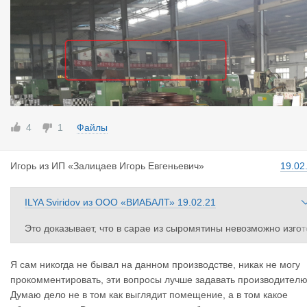
4
1
Файлы
Игорь
из
ИП «Залицаев Игорь Евгеньевич»
19.02
ILYA Sviridov
из
ООО «ВИАБАЛТ»
19.02.21
Это доказывает, что в сарае из сыромятины невозможно изгот
вить ступичный подшипник автомобиля
Я сам никогда не бывал на данном производстве, никак не могу
На приложенной вами фотке с индийской фабрики на заднем
прокомментировать, эти вопросы лучше задавать производителю
фоне банер с иероглифами. Не смущает?
Думаю дело не в том как выглядит помещение, а в том какое