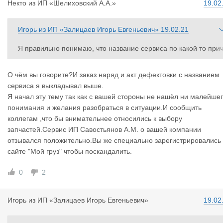
Некто
из
ИП «Шелиховский А.А.»
19.02
даем, что крафтовские подшипники лучшие в мире. Но все ва
ши "аргументы" не доказывают, что он перегрелся из-за качес
ва.
Игорь
из
ИП «Залицаев Игорь Евгеньевич»
19.02.21
Я правильно понимаю, что название сервиса по какой то при
ине скрывается?
Ладно, нам скрывать нечего: ИП Севостьянов А.М., акт во вло
О чём вы говорите?И заказ наряд и акт дефектовки с названием
ении.
сервиса я выкладывал выше.
Я начал эту тему так как с вашей стороны не нашёл ни малейше
понимания и желания разобраться в ситуации.И сообщить
коллегам ,что бы внимательнее относились к выбору
запчастей.Сервис ИП Савостьянов А.М. о вашей компании
отзывался положительно.Вы же специально зарегистрировались
сайте "Мой груз" чтобы поскандалить.
0
2
Игорь
из
ИП «Залицаев Игорь Евгеньевич»
19.02