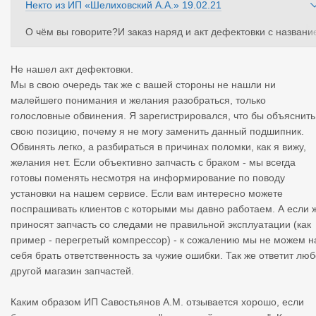
Некто
из
ИП «Шелиховский А.А.»
19.02.21
О чём вы говорите?И заказ наряд и акт дефектовки с названи
м сервиса я выкладывал выше.
Я начал эту тему так как с вашей стороны не нашёл ни малей
Не нашел акт дефектовки.
шего понимания и желания разобраться в ситуации.И сообщ
Мы в свою очередь так же с вашей стороны не нашли ни
ть коллегам ,что бы внимательнее относились к выбору запча
малейшего понимания и желания разобраться, только
тей.Сервис ИП Савостьянов А.М. о вашей компании отзывалс
голословные обвинения. Я зарегистрировался, что бы объяснить
положительно.Вы же специально зарегистрировались на сайт
свою позицию, почему я не могу заменить данный подшипник.
"Мой груз" чтобы поскандалить.
Обвинять легко, а разбираться в причинах поломки, как я вижу,
желания нет. Если объективно запчасть с браком - мы всегда
готовы поменять несмотря на информирование по поводу
установки на нашем сервисе. Если вам интересно можете
поспрашивать клиентов с которыми мы давно работаем. А если 
приносят запчасть со следами не правильной эксплуатации (как
пример - перегретый компрессор) - к сожалению мы не можем н
себя брать ответственность за чужие ошибки. Так же ответит лю
другой магазин запчастей.
Каким образом ИП Савостьянов А.М. отзывается хорошо, если