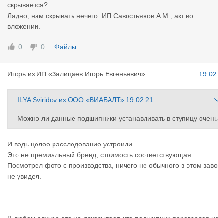
скрывается?
Ладно, нам скрывать нечего: ИП Савостьянов А.М., акт во
вложении.
0
0
Файлы
Игорь
из
ИП «Залицаев Игорь Евгеньевич»
19.02
ILYA Sviridov
из
ООО «ВИАБАЛТ»
19.02.21
Можно ли данные подшипники устанавливать в ступицу очень
большой вопрос к специалистам по сертификации. Но вот нек
оторые моменты очень сильно смущают
И ведь целое расследование устроили.
Это не премиальный бренд, стоимость соответствующая.
У производителя и получателя электронный адрес на беспла
Посмотрел фото с производства, ничего не обычного в этом зав
ном домене
не увидел.
Фото с производства говорит очень много о качестве продукц
и. Много фоток на офф сайте
Ссылка