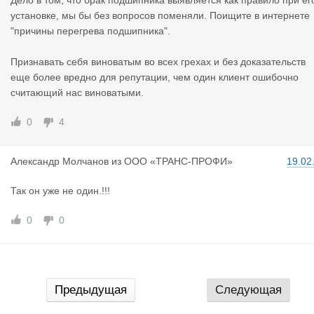
Дело в том, что брак подшипника выявляется как правило при ег
те и процента брака который есть на любых производствах.
установке, мы бы без вопросов поменяли. Поищите в интернете
Ситуация рядовая,стандартная можно было всё решить циви
"причины перегрева подшипника".
изованно.
Признавать себя виноватым во всех грехах и без доказательств
еще более вредно для репутации, чем один клиент ошибочно
считающий нас виноватыми.
0
4
Александр
Молчанов
из
ООО «ТРАНС-ПРОФИ»
19.02
Так он уже не один.!!!
0
0
Предыдущая
Следующая