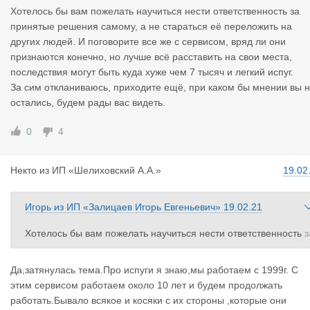
Хотелось бы вам пожелать научиться нести ответственность за
принятые решения самому, а не стараться её переложить на
других людей. И поговорите все же с сервисом, вряд ли они
признаются конечно, но лучше всё расставить на свои места,
последствия могут быть куда хуже чем 7 тысяч и легкий испуг.
За сим откланиваюсь, приходите ещё, при каком бы мнении вы 
остались, будем рады вас видеть.
0
4
Некто
из
ИП «Шелиховский А.А.»
19.02
Игорь
из
ИП «Залицаев Игорь Евгеньевич»
19.02.21
Хотелось бы вам пожелать научиться нести ответственность з
принятые решения самому, а не стараться её переложить на
других людей. И поговорите все же с сервисом, вряд ли они п
Да,затянулась тема.Про испуги я знаю,мы работаем с 1999г. С
изнаются конечно, но лучше всё расставить на свои места, по
этим сервисом работаем около 10 лет и будем продолжать
ледствия могут быть куда хуже чем 7 тысяч и легкий испуг.
работать.Бывало всякое и косяки с их стороны ,которые они
За сим откланиваюсь, приходите ещё, при каком бы мнении в