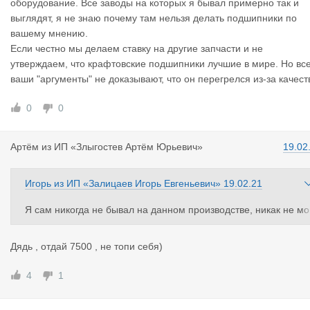
оборудование. Все заводы на которых я бывал примерно так и
выглядят, я не знаю почему там нельзя делать подшипники по
вашему мнению.
Если честно мы делаем ставку на другие запчасти и не
утверждаем, что крафтовские подшипники лучшие в мире. Но вс
ваши "аргументы" не доказывают, что он перегрелся из-за качест
0
0
Артём
из
ИП «Злыгостев Артём Юрьевич»
19.02
Игорь
из
ИП «Залицаев Игорь Евгеньевич»
19.02.21
Я сам никогда не бывал на данном производстве, никак не мо
у прокомментировать, эти вопросы лучше задавать производи
елю. Думаю дело не в том как выглядит помещение, а в том к
Дядь , отдай 7500 , не топи себя)
кое оборудование. Все заводы на которых я бывал примерно 
ак и выглядят, я не знаю почему там нельзя делать подшипни
4
1
и по вашему мнению.
Если честно мы делаем ставку на другие запчасти и не утвер