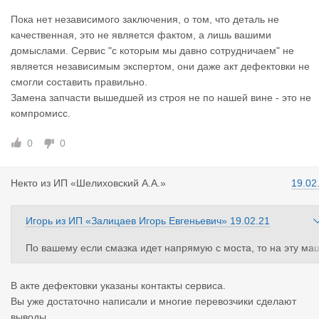
о очевидно.Я приехал к вам найти компромисс (сальник и по
Пока нет независимого заключения, о том, что деталь не
шипники),а вы мне что подшипник я с помойки принёс для во
качественная, это не является фактом, а лишь вашими
врата.
домыслами. Сервис "с которым мы давно сотрудничаем" не
является независимым экспертом, они даже акт дефектовки не
смогли составить правильно.
Замена запчасти вышедшей из строя не по нашей вине - это не
компромисс.
0
0
Некто
из
ИП «Шелиховский А.А.»
19.02
Игорь
из
ИП «Залицаев Игорь Евгеньевич»
19.02.21
По вашему если смазка идет напрямую с моста, то на эту ма
ину невозможно неправильно установить подшипники?
Не правильная установка это не только смазка, а перетяжка н
В акте дефектовки указаны контакты сервиса.
апример. Напишите адрес и название сервиса, есть ли у них 
Вы уже достаточно написали и многие перевозчики сделают
ертификаты и подтверждение о квалификации слесарей?
выводы.