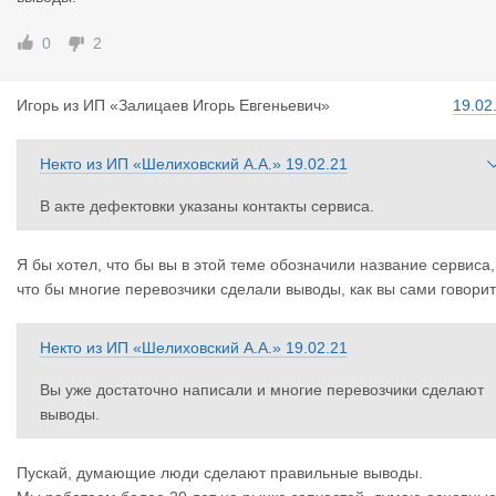
Вин не надо, подобрано правильно.
Пока нет независимого за
лючения, о том, что деталь не качественная, это не очевидно.
0
2
Сервис "с которым мы давно сотрудничаем" не является неза
исимым экспертом, они даже акт дефектовки не смогли соста
Игорь
из
ИП «Залицаев Игорь Евгеньевич»
19.02
ить правильно.
Замена запчасти вышедшей из строя не по нашей вине - это 
е компромисс.
Некто
из
ИП «Шелиховский А.А.»
19.02.21
В акте дефектовки указаны контакты сервиса.
Вы уже достаточно написали и многие перевозчики сделают в
ыводы.
Я бы хотел, что бы вы в этой теме обозначили название сервиса,
что бы многие перевозчики сделали выводы, как вы сами говорит
Некто
из
ИП «Шелиховский А.А.»
19.02.21
Вы уже достаточно написали и многие перевозчики сделают
выводы.
Пускай, думающие люди сделают правильные выводы.