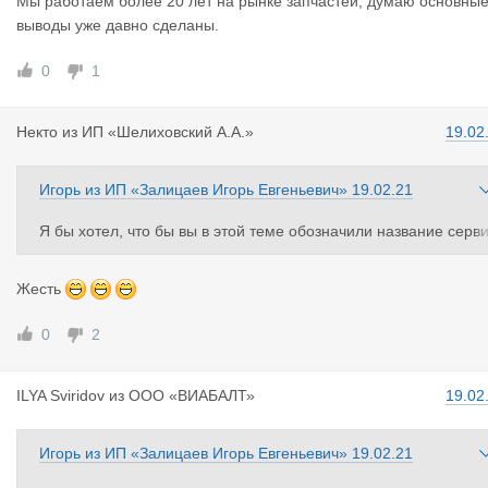
Мы работаем более 20 лет на рынке запчастей, думаю основны
выводы уже давно сделаны.
0
1
Некто
из
ИП «Шелиховский А.А.»
19.02
Игорь
из
ИП «Залицаев Игорь Евгеньевич»
19.02.21
Я бы хотел, что бы вы в этой теме обозначили название серв
са, что бы многие перевозчики сделали выводы, как вы сами г
оворите.
Пускай, думающие люди делают правильные выводы
Жесть
Мы работаем более 20 лет на рынке запчастей, думаю основ
ые выводы уже давно сделаны.
0
2
ILYA Sviri
dov
из
ООО «ВИАБАЛТ»
19.02
Игорь
из
ИП «Залицаев Игорь Евгеньевич»
19.02.21