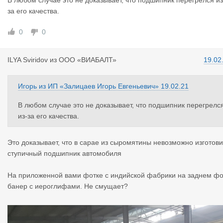
В любом случае это не доказывает, что подшипник перегрелся из
Оф сайт сделан на wordpress, что тоже говорит о многом
за его качества.
0
0
Ну и бонусом фото с промзоны, где пекут это чудо
ILYA Sviri
dov
из
ООО «ВИАБАЛТ»
19.02
Ну и пресс-релиз, если позволите
Вместо "гарантия только пр
установке на нашем сервисе" в счёте будет более честно указ
Игорь
из
ИП «Залицаев Игорь Евгеньевич»
19.02.21
ать "перед установкой запекать в течение 10 часов в духовке 
В любом случае это не доказывает, что подшипник перегрелс
ри температуре 300 градусов"
из-за его качества.
Это доказывает, что в сарае из сыромятины невозможно изготови
ступичный подшипник автомобиля
На приложенной вами фотке с индийской фабрики на заднем ф
банер с иероглифами. Не смущает?