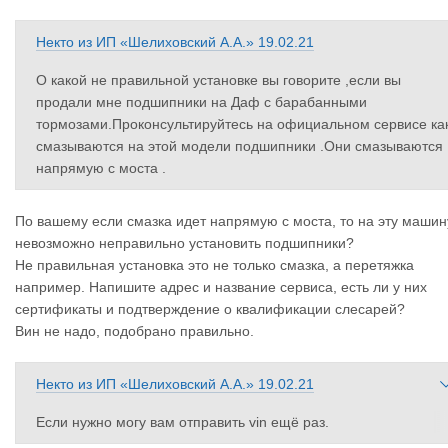
Некто
из
ИП «Шелиховский А.А.»
19.02.21
О какой не правильной установке вы говорите ,если вы
продали мне подшипники на Даф с барабанными
тормозами.Проконсультируйтесь на официальном сервисе ка
смазываются на этой модели подшипники .Они смазываются
напрямую с моста .
По вашему если смазка идет напрямую с моста, то на эту машин
невозможно неправильно установить подшипники?
Не правильная установка это не только смазка, а перетяжка
например. Напишите адрес и название сервиса, есть ли у них
сертификаты и подтверждение о квалификации слесарей?
Вин не надо, подобрано правильно.
Некто
из
ИП «Шелиховский А.А.»
19.02.21
Если нужно могу вам отправить vin ещё раз.
Взрослый человек ,но ведёте себя.....Косяк с вашей стороны э