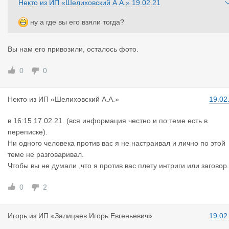
Некто
из
ИП «Шелиховский А.А.»
19.02.21
ну а где вы его взяли тогда?
Вы нам его привозили, осталось фото.
0
0
Некто
из
ИП «Шелиховский А.А.»
19.02
в 16:15 17.02.21. (вся информация честно и по теме есть в
переписке).
Ни одного человека против вас я не настраивал и лично по этой
теме не разговаривал.
Чтобы вы не думали ,что я против вас плету интриги или заговор.
0
2
Игорь
из
ИП «Залицаев Игорь Евгеньевич»
19.02