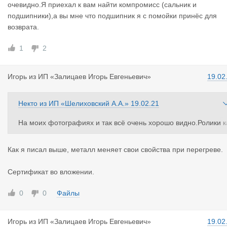
очевидно.Я приехал к вам найти компромисс (сальник и
подшипники),а вы мне что подшипник я с помойки принёс для
возврата.
1
2
Игорь
из
ИП «Залицаев Игорь Евгеньевич»
19.02
Некто
из
ИП «Шелиховский А.А.»
19.02.21
На моих фотографиях и так всё очень хорошо видно.Ролики к
к буд-то из свинца,а обойму мы смогли перепилить полотном
для ножовки по металу.
Как я писал выше, металл меняет свои свойства при перегреве.
Сертификат во вложении.
0
0
Файлы
Игорь
из
ИП «Залицаев Игорь Евгеньевич»
19.02