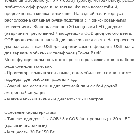
только автомобилисту, но и любому туристу, мотоциклисту, рыбак
любителю офф-роуда и не только! Фонарь влагостойкий,
прорезиненная кнопка включения. На задней части корпуса
расположена складная ручка-подставка с 7 фиксированными
положениями. Фонарь оснащен 30 мощными LED диодами
(аварийный треугольник) + мощнейший COB диод белого цвета.
COB диод оснащен линзой для рассеивания света. На корпусе е
два разъема- micro USB для зарядки самого фонаря и USB разъ
для зарядки мобильных телефонов (Power Bank).
Многофункциональность этого прожектора заключается в набор
ряда функций таких как:
- Прожектор, кемпинговая лампа, автомобильная лампа, так же
подойдет для рыбалки, работы и т.д.
- Аварийное освещения для автомобиля и любой другой
экстренной ситуации.
- Максимальный видимый диапазон: >500 метров.
Основные характеристики:
- Тип светодиодов: 1 х COB / 3 x COB (центральный) + 30 х LED
(красный аварийный)
- Мощность: 30 Вт / 50 Вт