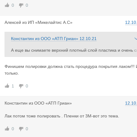
0
0
Алексей
из
ИП «Микелайтис А.С»
12.10
Константин
из
ООО «АТП Гриан»
12.10.21
А еще вы снимаете верхний плотный слой пластика и очень с
оро ваши блестючие фары превратятся опять в мутное нечто.
Помогает пленка прозрачная, типа "бронировка")))) она реал
Финишем полировки должна стать процедура покрытия лаком!!! 
но защищает после полировки и по необходимости потом ме
только.
яется без повторной полировки.
Если уж делать, то комплексом. Иначе-зря потраченные день
1
0
и.
Константин
из
ООО «АТП Гриан»
12.10
Лак потом тоже полировать . Пленки от 3М-вот это тема.
0
0