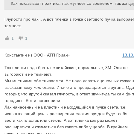
Как показывает практика, лак мутнеет со временем, так же ца
апается и лопается. Пленка всему голова. Плюс защитит ваш
фару от камней.
Глупости про лак... А вот пленка в точке светового пучка выгорае
темнеет.
1
1
Константин
из
ООО «АТП Гриан»
13.10
Так пленки надо брать не китайские, нормальные, 3М. Они не
выгорают и не темнеют.
Мы мнениями обмениваемся. Не надо давать оценочных сужде
высказанному коллегами. Иначе это превращается в ругань. Од
говорит, что другой сказал глупость, в ответ звучит-да ты сам фи
городишь. Вот и поговорили.
Лак нанесенный на пластик и находящийся в пучке света, т.е.
испытывающий циклы расширения-сжатия врядли будет себя
вести как пластик или стекло. А вот пленка как раз может
расширяться и сжиматься без какого-либо ущерба. В крайнем
случае-переклеишь и все.