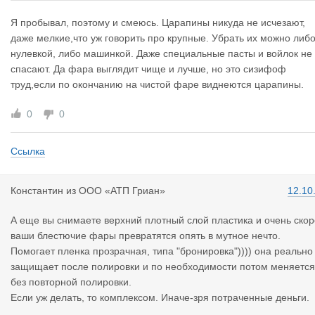
Я пробывал, поэтому и смеюсь. Царапины никуда не исчезают,
даже мелкие,что уж говорить про крупные. Убрать их можно либо
нулевкой, либо машинкой. Даже специальные пасты и войлок не
спасают. Да фара выглядит чище и лучше, но это сизифоф
труд,если по окончанию на чистой фаре виднеются царапины.
0
0
Ссылка
Константин
из
ООО «АТП Гриан»
12.10
А еще вы снимаете верхний плотный слой пластика и очень скор
ваши блестючие фары превратятся опять в мутное нечто.
Помогает пленка прозрачная, типа "бронировка")))) она реально
защищает после полировки и по необходимости потом меняется
без повторной полировки.
Если уж делать, то комплексом. Иначе-зря потраченные деньги.