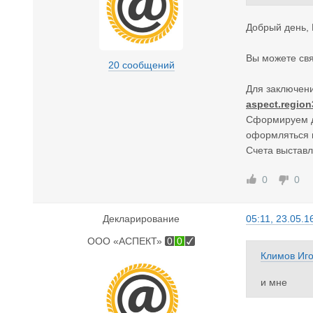
Добрый день, 
Вы можете свя
20 сообщений
Для заключени
aspect.regio
Сформируем до
оформляться н
Счета выставл
0
0
Декларирование
05:11, 23.05.1
ООО «АСПЕКТ»
0
0
Климов Иг
и мне