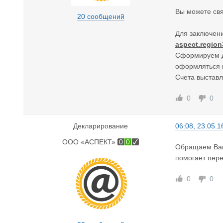
Вы можете свя
20 сообщений
Для заключени
aspect.regio
Сформируем до
оформляться н
Счета выставл
0
0
Декларирование
06:08, 23.05.1
ООО «АСПЕКТ»
0
0
Обращаем Ваше
помогает пере
0
0