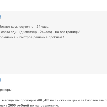
6
ботают круглосуточно - 24 часа!
связи один (диспетчер - 24часа) - на все границы!
формления и быстрое решение проблем !
6
ртнеры!
Е месяце мы проводим АКЦИЮ по снижению цены за базовое тамож
авит 2600 рублей
по направлениям: