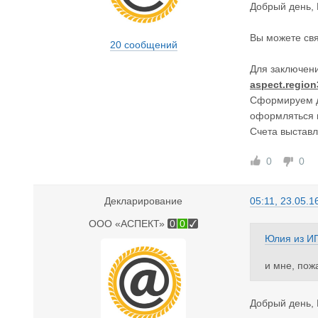
Добрый день, 
Вы можете свя
20 сообщений
Для заключени
aspect.regio
Сформируем до
оформляться н
Счета выставл
0
0
Декларирование
05:11, 23.05.1
ООО «АСПЕКТ»
0
0
Юлия
из
ИП
и мне, пож
Добрый день,