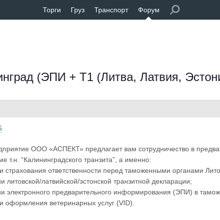
Торги
Груз
Транспорт
Форум
град (ЭПИ + Т1 (Литва, Латвия, Эстон
6
едприятие ООО «АСПЕКТ» предлагает вам сотрудничество в предв
е т.н. “Калининградского транзита”, а именно:
ии страхования ответственности перед таможенными органами Лито
и литовской/латвийской/эстонской транзитной декларации;
и электронного предварительного информирования (ЭПИ) в тамож
ии оформления ветеринарных услуг (VID).