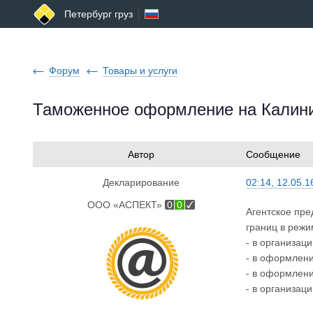
Петербург груз
Форум
Товары и услуги
Таможенное оформление на Калинин
Автор
Сообщение
Декларирование
02:14, 12.05.1
ООО «АСПЕКТ»
0
0
Агентское пр
границ в режим
- в организац
- в оформлени
- в оформлени
- в организац