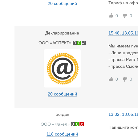
Тариф на офо
20 сообщений
0
0
Декларирование
15:48, 13.05.1
ООО «АСПЕКТ»
0
0
Мы имеем пунк
- Ленинградск
- трасса Рига
- трасса Смол
0
0
20 сообщений
Богдан
13:32, 18.05.1
ООО «Факел»
0
0
Напишите конт
118 сообщений