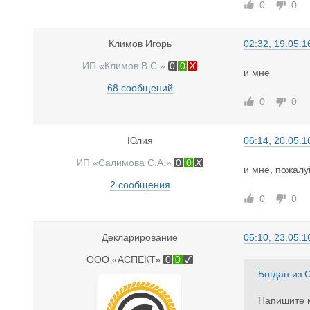
0
0
Климов Игорь
02:32, 19.05.1
ИП «Климов В.С.»
0
0
и мне
68 сообщений
0
0
Юлия
06:14, 20.05.1
ИП «Салимова С.А.»
0
0
и мне, пожалу
2 сообщения
0
0
Декларирование
05:10, 23.05.1
ООО «АСПЕКТ»
0
0
Богдан
из
Напишите к