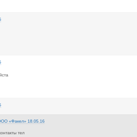
6
6
йста
6
ООО «Факел»
18.05.16
онтакты тел