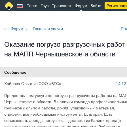
Торги
Груз
Транспорт
Форум
Войти
Регистрац
Форум
Товары и услуги
По
Оказание погрузо-разгрузочных работ
на МАПП Чернышевское и области
Сообщение
Хайлова Ол
ьга
из
ООО «БТС»
14.12
Предоставляем услуги по погрузо-разгрузочным работам на МА
Чернышевское и области. В наличии команда профессиональны
грузчиков с опытом работы, рохля, упаковочный материал,
стыковки, все необходимые инструменты. Есть кран. Есть
возможность аренды погрузчика - доставка из Калининграда(в
случае, если нет возможности выгрузить краном). Работаем с