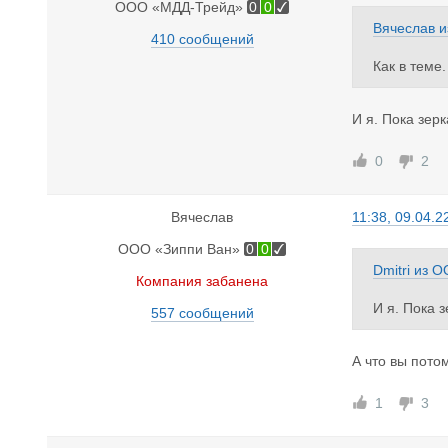
ООО «МДД-Трейд»
0
0
Вячеслав
и
410 сообщений
Как в теме.
И я. Пока зер
0
2
Вячеслав
11:38, 09.04.2
ООО «Зиппи Ван»
0
0
Dmitri
из
О
Компания забанена
И я. Пока 
557 сообщений
А что вы пото
1
3