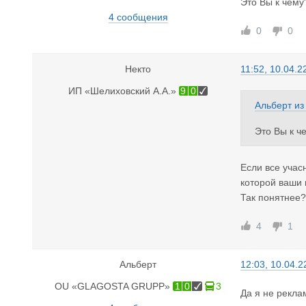
Это Вы к чему
4 сообщения
0
0
Некто
11:52, 10.04.2
ИП «Шелиховский А.А.»
9
0
Альберт
и
Это Вы к ч
Если все учас
которой ваши 
Так понятнее?
4
1
Альберт
12:03, 10.04.2
OU «GLAGOSTA GRUPP»
1
0
3
Да я не рекла