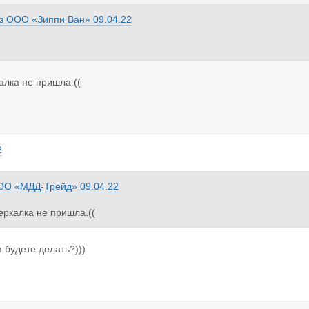
з
ООО «Зиппи Ван»
09.04.22
калка не пришла.((
2
ОО «МДД-Трейд»
09.04.22
зеркалка не пришла.((
м будете делать?)))