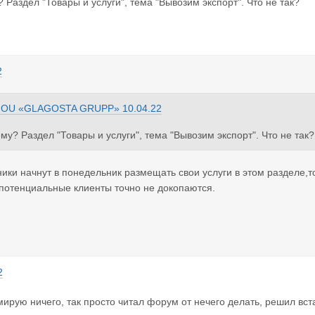
? Раздел "Товары и услуги", тема "Вывозим экспорт". Что не так?
2
з
OU «GLAGOSTA GRUPP»
10.04.22
ему? Раздел "Товары и услуги", тема "Вывозим экспорт". Что не так?
ники начнут в понедельник размещать свои услуги в этом разделе,т
потенциальные клиенты точно не докопаются.
2
мирую ничего, так просто читал форум от нечего делать, решил вста