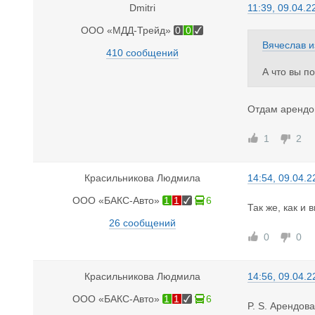
Dmitri
11:39, 09.04.2
ООО «МДД-Трейд»
0
0
Вячеслав
и
410 сообщений
А что вы п
Отдам арендов
1
2
Красильникова Людмила
14:54, 09.04.2
ООО «БАКС-Авто»
1
1
6
Так же, как и 
26 сообщений
0
0
Красильникова Людмила
14:56, 09.04.2
ООО «БАКС-Авто»
1
1
6
P. S. Арендова