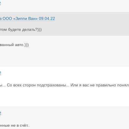
2
з
ООО «Зиппи Ван»
09.04.22
отом будете делать?)))
анный авто.)))
2
вы... Со всех сторон подстрахованы... Или я вас не правильно поня
2
нные не в счёт..