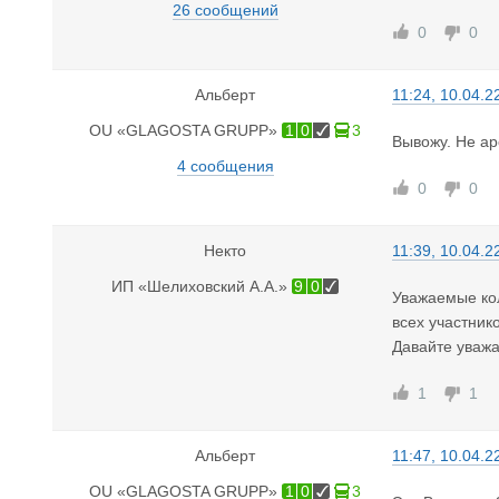
26 сообщений
0
0
Альберт
11:24, 10.04.2
OU «GLAGOSTA GRUPP»
1
0
3
Вывожу. Не ар
4 сообщения
0
0
Некто
11:39, 10.04.2
ИП «Шелиховский А.А.»
9
0
Уважаемые кол
всех участнико
Давайте уважа
1
1
Альберт
11:47, 10.04.2
OU «GLAGOSTA GRUPP»
1
0
3