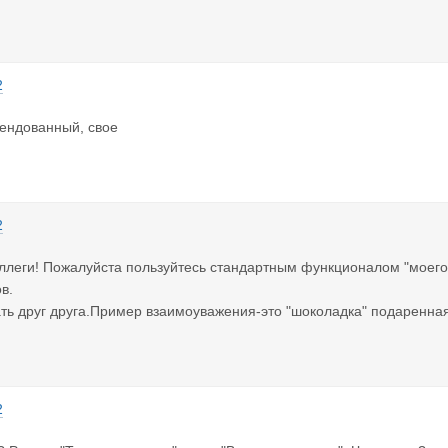
2
ендованный, свое
2
леги! Пожалуйста пользуйтесь стандартным функционалом "моего 
в.
ть друг друга.Пример взаимоуважения-это "шоколадка" подаренн
2