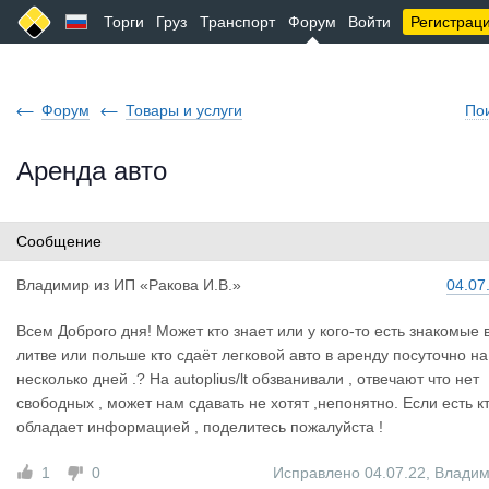
Торги
Груз
Транспорт
Форум
Войти
Регистрац
Форум
Товары и услуги
По
Аренда авто
Сообщение
Владимир
из
ИП «Ракова И.В.»
04.07
Всем Доброго дня! Может кто знает или у кого-то есть знакомые 
литве или польше кто сдаёт легковой авто в аренду посуточно на
несколько дней .? На autoplius/lt обзванивали , отвечают что нет
свободных , может нам сдавать не хотят ,непонятно. Если есть к
обладает информацией , поделитесь пожалуйста !
1
0
Исправлено 04.07.22
,
Влади