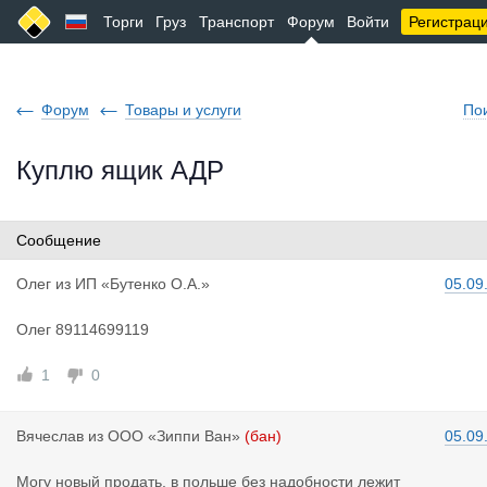
Торги
Груз
Транспорт
Форум
Войти
Регистрац
Форум
Товары и услуги
По
Куплю ящик АДР
Сообщение
Олег
из
ИП «Бутенко О.А.»
05.09
Олег 89114699119
1
0
Вячеслав
из
ООО «Зиппи Ван»
(бан)
05.09
Могу новый продать, в польше без надобности лежит