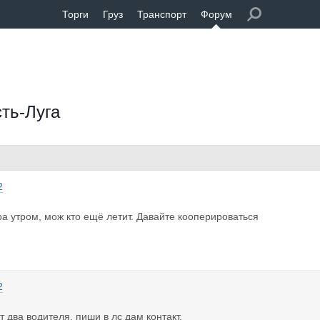
Торги
Груз
Транспорт
Форум
ть-Луга
2
а утром, мож кто ещё летит. Давайте кооперироваться
2
т два водителя. пиши в лс дам контакт.