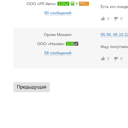
ООО «РЛ Авто»
1
0
9
PRO
Есть кто поеде
90 сообщений
0
0
Орлик Михаил
05:30, 05.10.2
ООО «Налим»
1
0
Ищу попутчика
58 сообщений
0
0
Предыдущая