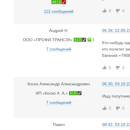
48
0
0
0
112 сообщений
Андрей Н.
05:39, 22.09.2
ООО «ПРОФИ-ТРАНС39»
6
0
3
Кто-нибудь ед
7 сообщений
кто полетит за
Евгений +790
0
0
Коско Александр Александрович
06:30, 03.10.2
ИП «Коско А. А.»
5
0
Ищу попутчика
7 сообщений
0
0
Павел
08:42, 03.10.2