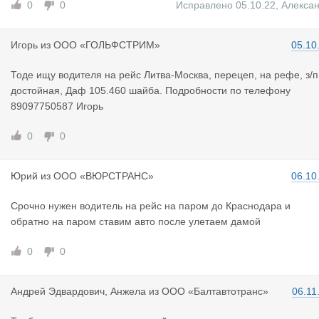
0
0
Исправлено 05.10.22
,
Алекса
Игорь
из
ООО «ГОЛЬФСТРИМ»
05.10
Тоде ищу водителя на рейс Литва-Москва, перецеп, на рефе, з/п
достойная, Даф 105.460 шайба. Подробности по телефону
89097750587 Игорь
0
0
Юрий
из
ООО «ВЮРСТРАНС»
06.10
Срочно нужен водитель на рейс на паром до Краснодара и
обратно на паром ставим авто после улетаем дамой
0
0
Андрей Эдв
ардович, Анжела
из
ООО «Балтавтотранс»
06.11