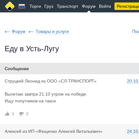
Торги
Груз
Транспорт
Форум
Войти
Регистрац
Форум
Товары и услуги
По
Еду в Усть-Лугу
Сообщение
Струцкий Л
еонид
из
ООО «СЛ-ТРАНСПОРТ»
20.10
Вылетаю завтра 21.10 утром на победе.
Ищу попутчиков на такси
0
0
Алексей
из
ИП «Фещенко Алексей Витальевич»
24.10