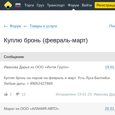
Торги
Груз
Транспорт
Форум
Войти
Регистрац
Форум
Товары и услуги
По
Куплю бронь (февраль-март)
Сообщение
Иванова Да
рья
из
ООО «Интэк Групп»
19.01
Куплю бронь на паром на февраль и март. Усть Луга-Балтийск .
Любые даты. т. 89052427868
2
12
Исправлено 19.01.23
,
Иванова Да
Марат
из
ООО «АЛАНИЯ-АВТО»
25.01