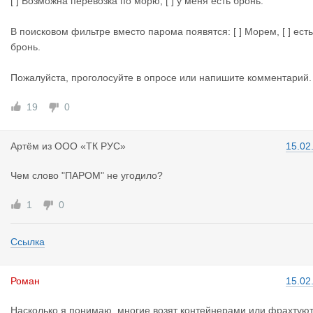
е и продаже брони.
[ ] Возможна перевозка по морю, [ ] у меня есть бронь.
В поисковом фильтре вместо парома появятся: [ ] Морем, [ ] есть
бронь.
Пожалуйста, проголосуйте в опросе или напишите комментарий.
19
0
Артём
из
ООО «ТК РУС»
15.02
Чем слово "ПАРОМ" не угодило?
1
0
Ссылка
Роман
15.02
Насколько я понимаю, многие возят контейнерами или фрахтую