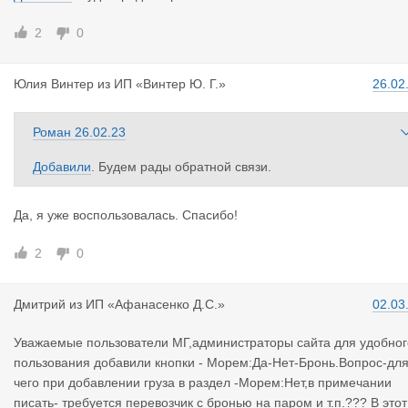
2
0
Юлия Винте
р
из
ИП «Винтер Ю. Г.»
26.02
Роман
26.02.23
Добавили
. Будем рады обратной связи.
Да, я уже воспользовалась. Спасибо!
2
0
Дмитрий
из
ИП «Афанасенко Д.С.»
02.03
Уважаемые пользователи МГ,администраторы сайта для удобног
пользования добавили кнопки - Морем:Да-Нет-Бронь.Вопрос-дл
чего при добавлении груза в раздел -Морем:Нет,в примечании
писать- требуется перевозчик с бронью на паром и т.п.??? В этот