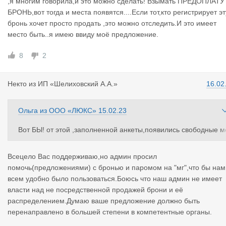
,я многим говорила,и это можно сделать! Взымать ПРЕДОПЛАТУ
В «транспорте» соответсвенно:
БРОНЬ,вот тогда и места появятся....Если тот,кто регистрирует эт
[ ] Возможна перевозка по морю, [ ] у меня есть бронь.
бронь хочет просто продать ,это можно отследить.И это имеет
место быть..я имею ввиду моё предложение.
В поисковом фильтре вместо парома появятся: [ ] Морем, [ ] 
сть бронь.
8
2
Пожалуйста, проголосуйте в опросе или напишите комментар
Некто
из
ИП «Шелиховский А.А.»
16.02
ий.
Ольга
из
ООО «ЛЮКС»
15.02.23
Вот БЫ! от этой ,заполненной анкеты,появились свободные м
ста ((БРОНЬ)))) на ПАРОМ-МОРЕМ из Усть-Луги в Балтийск ...
Вообще ,я многим говорила,и это можно сделать! Взымать П
Всецело Вас поддерживаю,но админ просил
ЕДОПЛАТУ за БРОНЬ,вот тогда и места появятся....Если тот,кт
помочь(предложениями) с бронью и паромом на "мг",что бы нам
о регистрирует эту бронь хочет просто продать ,это можно от
всем удобно было пользоваться.Боюсь что наш админ не имеет
ледить.И это имеет место быть..я имею ввиду моё предложен
власти над не посредственной продажей брони и её
ие.
распределением.Думаю ваше предложение должно быть
перенаправлено в большей степени в компетентные органы.