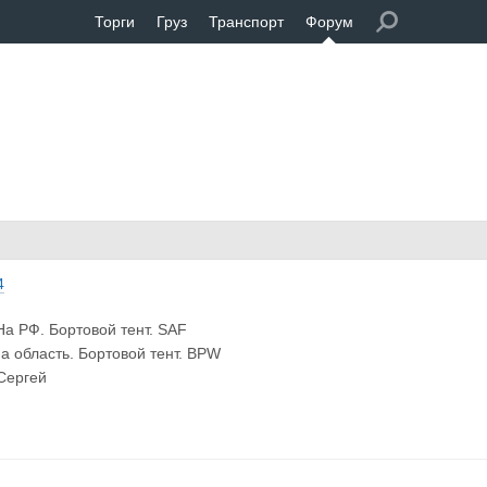
Торги
Груз
Транспорт
Форум
4
 На РФ. Бортовой тент. SAF
На область. Бортовой тент. BPW
Сергей