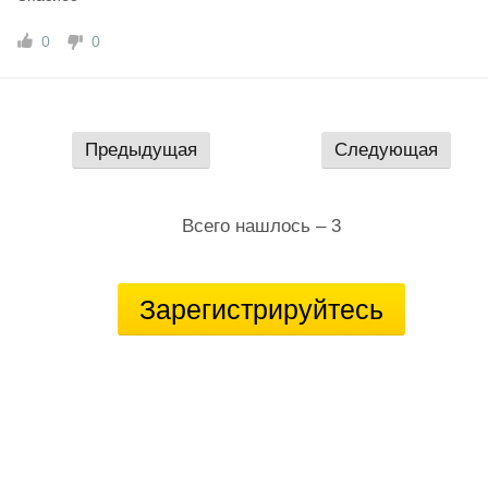
Адрес электронной почты: svc-pskub-StSgrz@sztu.customs.gov
ru
0
0
Предыдущая
Следующая
Всего нашлось – 3
Зарегистрируйтесь