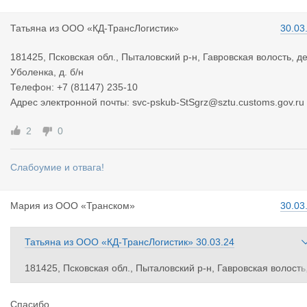
Татьяна
из
ООО «КД-ТрансЛогистик»
30.03
181425, Псковская обл., Пыталовский р-н, Гавровская волость, де
Уболенка, д. б/н
Телефон: +7 (81147) 235-10
Адрес электронной почты: svc-pskub-StSgrz@sztu.customs.gov.ru
2
0
Слабоумие и отвага!
Мария
из
ООО «Транском»
30.03
Татьяна
из
ООО «КД-ТрансЛогистик»
30.03.24
181425, Псковская обл., Пыталовский р-н, Гавровская волость
дер. Уболенка, д. б/н
Телефон: +7 (81147) 235-10
Спасибо