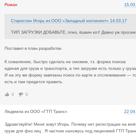
Роман
15.03
Старостин Игорь
из
ООО «Западный континент»
14.03.17
ТИП ЗАГРУЗКИ ДОБАВЬТЕ, плиз, ёшкин кот! Давно уж просим
Поставил в план разработки.
К сожалению, быстро сделать не сможем, т.к. форма поиска
единая для груза и транспорта, а тип загрузки есть только у груза
И на эту же форму завязаны поиск по карте и отслеживания — т
есть и там придется править.
0
0
Людмила
из
ООО «ГТП Транс»
22.04
Здравствуйте! Меня зовут Игорь. Почему нет регистрации на мо
грузе для физ.лиц . Я частник нахожусь под лицензией ГТП Тран