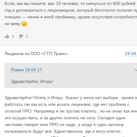
Если, как вы пишите, вас 10 человек, то скинуться по 600 рублей 
год и договориться с лицензиаром, который бесплатно получит к
плюшек — лично я иной проблемы, кроме отсутствия потребнос
не вижу
0
0
Людмила
из
ООО «ГТП Транс»
24.04
Роман
24.04.17
Здравствуйте, Игорь!
Исторически сайт работает только с юридическими лицами. К
Здравствуйте! Опять я Игорь. Значит у меня нет выбора , кроме 
работе с физическими лицами мы не готовы.
работать так как есть или искать лицензию, где нет проблем с
Ни юридически — пользовательское соглашение заточено на
оплатой ПРО. Например я не против платить , но не знаю как мн
юр. лиц, встают вопросы с подтверждением физ лиц и их пер
это осуществить, и за других платить не хочу. Сегодня одни
ональными данными.
частники говорят мне ПРО не надо, а когда я один заплачу
Ни технически — по идее у физ. лиц не может быть сотрудник
пользоваться будут все. Единственное, где я могу платно
ов, свой набор реквизитов и т.д. и т.п. — потребуется модерни