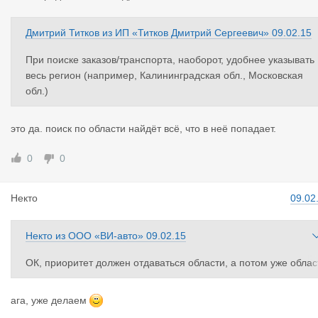
Дмитрий Титков
из
ИП «Титков Дмитрий Сергеевич»
09.02.15
При поиске заказов/транспорта, наоборот, удобнее указывать
весь регион (например, Калининградская обл., Московская
обл.)
это да. поиск по области найдёт всё, что в неё попадает.
0
0
Некто
09.02
Некто
из
ООО «ВИ-авто»
09.02.15
ОК, приоритет должен отдаваться области, а потом уже облас
ному центру, предлагаю, в поле "ЗАГРУЗКА" и "ВЫГРУЗКА" пр
и одноразовом нажатии мышкой выпадать: Московская обл, Р
ага, уже делаем
ссия, Ленинградская обл, Россия, Калининградская обл, Росс