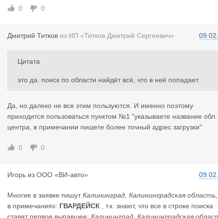
я..
0
0
Что-бы видеть грузы всего региона, в том числе и областного 
ентра...
Дмитрий Ти
тков
из
ИП «Титков Дмитрий Сергеевич»
09.02
Цитата
это да. поиск по области найдёт всё, что в неё попадает.
Да, но далеко не все этим пользуются. И именно поэтому
приходится пользоваться пунктом №1 "указываете название обл.
центра, в примечании пишете более точный адрес загрузки"
0
0
Игорь
из
ООО «ВИ-авто»
09.02
Многие в заявке пишут
Калининград, Калининградская область
в примечаниях:
ГВАРДЕЙСК
, т.к. знают, что все в строке поиска
ставят первое выпавшее:
Калининград, Калининградская облас