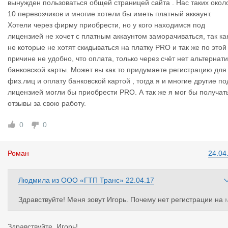
вынужден пользоваться общей страницей сайта . Нас таких окол
10 перевозчиков и многие хотели бы иметь платный аккаунт.
Хотели через фирму приобрести, но у кого находимся под
лицензией не хочет с платным аккаунтом заморачиваться, так ка
не которые не хотят скидываться на платку PRO и так же по этой
причине не удобно, что оплата, только через счёт нет альтернат
банковской карты. Может вы как то придумаете регистрацию для
физ.лиц и оплату банковской картой , тогда я и многие другие по
лицензией могли бы приобрести PRO. А так же я мог бы получат
отзывы за свою работу.
0
0
Роман
24.04
Людмила
из
ООО «ГТП Транс»
22.04.17
Здравствуйте! Меня зовут Игорь. Почему нет регистрации на 
оём грузе для физ.лиц . Я частник нахожусь под лицензией Г
П Транс и вынужден пользоваться общей страницей сайта . Н
Здравствуйте, Игорь!