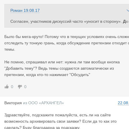
Роман
19.08.17
Согласен, участников дискуссий часто «уносит в сторону».
До
олним описание раздела
и будем строже следить на соотве
твием сообщений темам.
Было бы мега-круто! Потому что в текущих условиях очень слож
отследить ту тонкую грань, когда обсуждение претензии отходит 
темы.
Не помню, спрашивал или нет: нужна ли там вообще кнопка
"Добавить тему"? Ведь темы создаются автоматически из
претензии, когда кто-то нажимает "Обсудить"
0
0
Виктория
из
ООО «АРХАНГЕЛ»
22.08
Здравствуйте, подскажите пожалуйста, есть ли на сайте
возможность архивировать свои заявки? Если да то как это
сделать? Буду благодарна за подсказку.