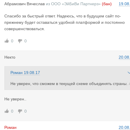
Абрамович
Вячеслав
из
ООО «ЭйБиВи Партнерз»
(бан)
19.08
Спасибо за быстрый ответ. Надеюсь, что в будущем сайт по-
прежнему будет оставаться удобной платформой и постоянно
совершенствоваться.
0
0
Некто
20.08
Роман
19.08.17
Не уверен, что сможем в текущей схеме объединять страны. 
ндриан, что думаешь?
Не уверен..
Могу предложить добавить европейские страны в «Отслежива
ние» и получать все интересующие заявки автоматически.
0
0
Роман
20.08