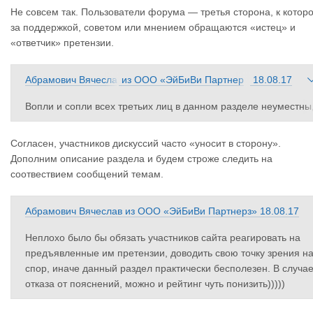
претензий", которые дублируют друг друга?!!!!!! На мой взгляд
Не совсем так. Пользователи форума — третья сторона, к котор
на закладке "Претензий" должен идти обмен мнениями тольк
за поддержкой, советом или мнением обращаются «истец» и
по конкретной претензии между тем, кто эту претензию опубл
«ответчик» претензии.
ковал, и тем, кому эта претензия адресована.
Абрамович Вячесла
из
ООО «ЭйБиВи Партнер
18.08.17
в
з»
Вопли и сопли всех третьих лиц в данном разделе неуместны
для этого есть раздел "Обсуждение компаний". При обсужден
и претензий (которое в такой публичной форме бывает довол
Согласен, участников дискуссий часто «уносит в сторону».
но редко) меня интересует суть проблемы (очень часто пробл
Дополним описание раздела и будем строже следить на
ема с оплатой за перевозку возникла из-за проблем во время
соотвествием сообщений темам.
перевозки), и эта инфо помогает избегать подобных ситуаций
Однако, когда появляется очередная претензия, то после вто
Абрамович Вячеслав
из
ООО «ЭйБиВи Партнерз»
18.08.17
ого-третьего сообщения начинается сплошной спам, в которо
м теряется сама претензия.
Неплохо было бы обязать участников сайта реагировать на
предъявленные им претензии, доводить свою точку зрения н
спор, иначе данный раздел практически бесполезен. В случа
отказа от пояснений, можно и рейтинг чуть понизить)))))