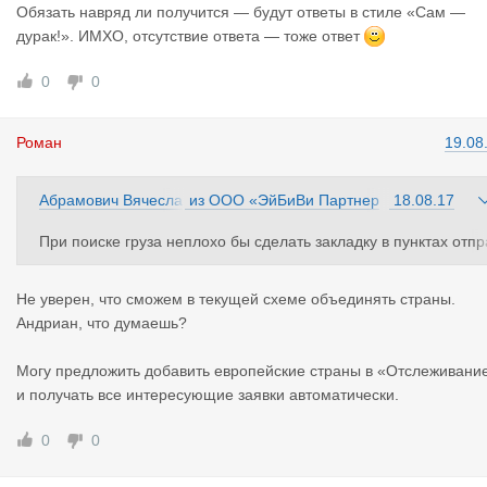
Обязать навряд ли получится — будут ответы в стиле «Сам —
дурак!». ИМХО, отсутствие ответа — тоже ответ
0
0
Роман
19.08
Абрамович Вячесла
из
ООО «ЭйБиВи Партнер
18.08.17
в
з»
При поиске груза неплохо бы сделать закладку в пунктах отпр
вления/назначения "Евросоюз (или Европа)".
Очень неудобно искать грузы на Калининград по отдельным с
Не уверен, что сможем в текущей схеме объединять страны.
ранам, а когда забиваешь только Калининград, то сайт выдае
Андриан, что думаешь?
половину грузов из РФ и других стран СНГ, а по этим направл
ниям мы не работаем, к сожалению. В итоге получается боль
Могу предложить добавить европейские страны в «Отслеживани
шой список грузов, который надо уже в ручном режиме фильт
и получать все интересующие заявки автоматически.
овать заново.
0
0