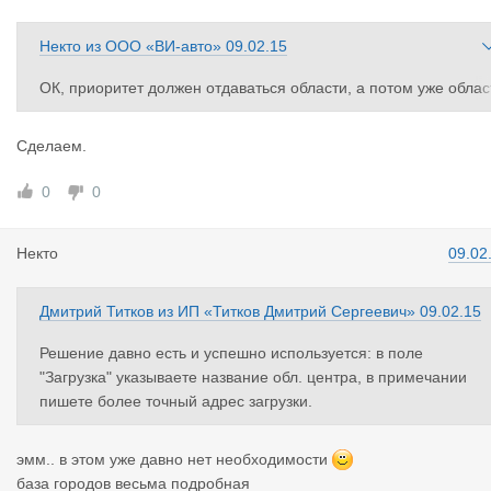
Некто
из
ООО «ВИ-авто»
09.02.15
ОК, приоритет должен отдаваться области, а потом уже облас
ному центру, предлагаю, в поле "ЗАГРУЗКА" и "ВЫГРУЗКА" пр
и одноразовом нажатии мышкой выпадать: Московская обл, Р
Сделаем.
ссия, Ленинградская обл, Россия, Калининградская обл, Росс
я..
0
0
Что-бы видеть грузы всего региона, в том числе и областного 
ентра...
Некто
09.02
Дмитрий Титков
из
ИП «Титков Дмитрий Сергеевич»
09.02.15
Решение давно есть и успешно используется: в поле
"Загрузка" указываете название обл. центра, в примечании
пишете более точный адрес загрузки.
эмм.. в этом уже давно нет необходимости
база городов весьма подробная