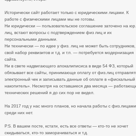
с таких около 10 перевозчиков и многие хотели бы иметь плат
ный аккаунт. Хотели через фирму приобрести, но у кого наход
Исторически сайт работает только с юридическими лицами. К
имся под лицензией не хочет с платным аккаунтом заморачи
работе с физическими лицами мы не готовы.
аться, так как не которые не хотят скидываться на платку PRO
Ни юридически — пользовательское соглашение заточено на юр
и так же по этой причине не удобно, что оплата, только через 
лиц, встают вопросы с подтверждением физ лиц и их
чёт нет альтернативы банковской карты. Может вы как то прид
персональными данными.
умаете регистрацию для физ.лиц и оплату банковской картой 
Ни технически — по идее у физ. лиц не может быть сотрудников,
тогда я и многие другие под лицензией могли бы приобрести 
свой набор реквизитов и т.д. и т.п. — потребуется модернизация
RO. А так же я мог бы получать отзывы за свою работу.
сайта.
Ни в свете надвигающего апокалиписиса в виде 54 ФЗ, который
обязывает все сайты, принимающе оплату от физ.лиц отправлят
электронный чек и записывать данные об оплате в «фискальный
накопитель». Несмотря на оставшиеся два месяца — работающ
технических решений я до сих пор не видел.
На 2017 год у нас много планов, но начала работы с физ.лицами
среди них нет.
P.S. В вашем посте, кстати, есть все ответы — кто-то не хочет
скидываться, кто-то заморачиваться и т.д.