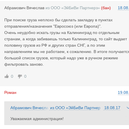
Абрамович
Вячеслав
из
ООО «ЭйБиВи Партнерз»
(бан)
18.08
При поиске груза неплохо бы сделать закладку в пунктах
отправления/назначения "Евросоюз (или Европа)".
Очень неудобно искать грузы на Калининград по отдельным
странам, а когда забиваешь только Калининград, то сайт выдает
половину грузов из РФ и других стран СНГ, а по этим
направлениям мы не работаем, к сожалению. В итоге получаетс
большой список грузов, который надо уже в ручном режиме
фильтровать заново.
0
0
Роман
19.08
Абрамович Вячесла
из
ООО «ЭйБиВи Партнер
18.08.17
в
з»
Уважаемая администрация!
Зачем сделали 2 темы "Обсуждение компаний" и "Обсуждени