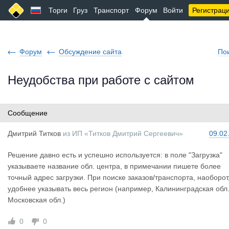
Торги
Груз
Транспорт
Форум
Войти
Регистрац
Форум
Обсуждение сайта
По
Неудобства при работе с сайтом
Сообщение
Дмитрий Ти
тков
из
ИП «Титков Дмитрий Сергеевич»
09.02
Решение давно есть и успешно используется: в поле "Загрузка"
указываете название обл. центра, в примечании пишете более
точный адрес загрузки. При поиске заказов/транспорта, наоборот
удобнее указывать весь регион (например, Калининградская обл.
Московская обл.)
0
0