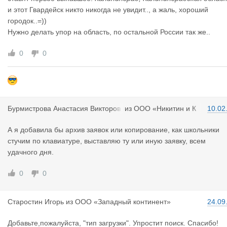
и этот Гвардейск никто никогда не увидит.., а жаль, хороший
городок..=))
Нужно делать упор на область, по остальной России так же..
0
0
Бурмистров
а Анастасия Викторов
из
ООО «Никитин и К
10.02
на
О»
А я добавила бы архив заявок или копирование, как школьники
стучим по клавиатуре, выставляю ту или иную заявку, всем
удачного дня.
0
0
Старостин
Игорь
из
ООО «Западный континент»
24.09
Добавьте,пожалуйста, "тип загрузки". Упростит поиск. Спасибо!