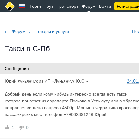
Торги
Груз
Транспорт
Форум
Войти
Регистрац
Форум
Товары и услуги
По
Такси в С-Пб
Сообщение
Юрий лукья
нчук
из
ИП «Лукьянчук Ю.С.»
24.01
Добрый день если кому нибудь интересно всегда есть такси
которое привезет из аэропорта Пулково в Усть лугу или в обратн
направлении цена вопроса 4500р .Машина черри типа кроссове
пассажирских мест.телефон +79062391246 Юрий
1
0