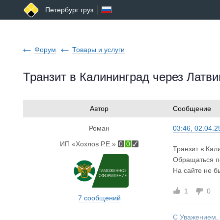
Петербург груз
Форум
Товары и услуги
Транзит в Калининград через Латв
Автор
Сообщение
Роман
03:46, 02.04.2
ИП «Хохлов Р.Е.»
0
0
Транзит в Кал
Обращаться п
На сайте не б
1
0
7 сообщений
С Уважением,