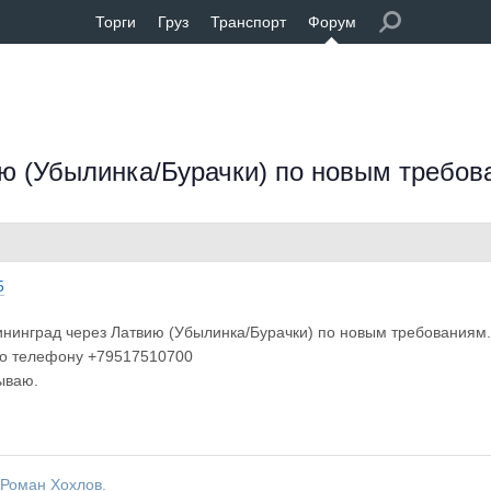
Торги
Груз
Транспорт
Форум
ию (Убылинка/Бурачки) по новым требо
5
ининград через Латвию (Убылинка/Бурачки) по новым требованиям
о телефону +79517510700
ываю.
 Роман Хохлов.