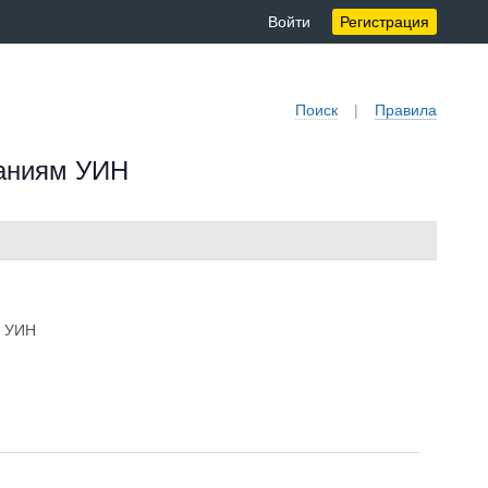
Войти
Регистрация
Поиск
|
Правила
ваниям УИН
. УИН