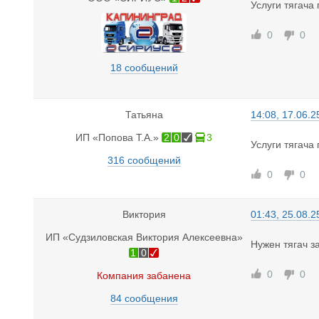
Услуги тягача
0
0
18 сообщений
Татьяна
14:08, 17.06.2
ИП «Попова Т.А.»
2
0
3
Услуги тягача 
316 сообщений
0
0
Виктория
01:43, 25.08.2
ИП «Судзиловская Виктория Алексеевна»
Нужен тягач з
1
0
0
0
Компания забанена
84 сообщения