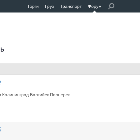
Торги
Груз
Транспорт
Форум
ть
5
 в Калининград Балтийск Пионерск
5