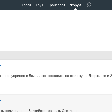
Торги
Груз
Транспорт
Форум
5
ать полуприцеп в Балтийске ,поставить на стоянку на Дзержинке и 
5
ать полуприцеп в Балтийске , звонить Светлане