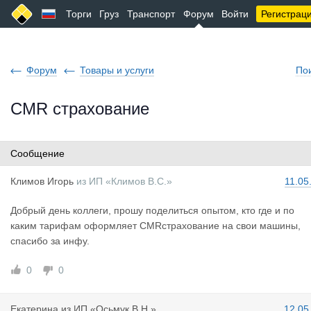
Торги
Груз
Транспорт
Форум
Войти
Регистрац
Форум
Товары и услуги
По
CMR страхование
Сообщение
Климов Иго
рь
из
ИП «Климов В.С.»
11.05
Добрый день коллеги, прошу поделиться опытом, кто где и по
каким тарифам оформляет CMRстрахование на свои машины,
спасибо за инфу.
0
0
Екатерина
из
ИП «Осьмук В.Н.»
12.05