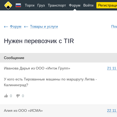
Торги
Груз
Транспорт
Форум
Войти
Регистрац
Форум
Товары и услуги
По
Нужен перевозчик с TIR
Сообщение
Иванова Да
рья
из
ООО «Интэк Групп»
21.11
У кого есть Тированные машины по маршруту Литва -
Калининград?
0
0
Алия
из
ООО «ИСМА»
22.11