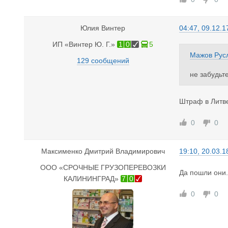
Юлия Винтер
04:47, 09.12.1
ИП «Винтер Ю. Г.»
1
0
5
Мажов Рус
129 сообщений
не забудьте
1 Штрафы п
в Литве шт
Штраф в Литве
если декра
2 а если п
0
0
3 ограниче
Максименко Дмитрий Владимирович
19:10, 20.03.1
ООО «СРОЧНЫЕ ГРУЗОПЕРЕВОЗКИ
Да пошли они.
КАЛИНИНГРАД»
7
0
0
0