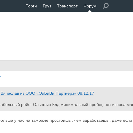
Торги
Груз
Транспорт
Форум
7
 Вячеслав
из
ООО «ЭйБиВи Партнерз»
08.12.17
абельный рейс- Ольштын Клд минимальный пробег, нет износа маши
Больше у нас на таможне простоишь , чем заработаешь , даже если 