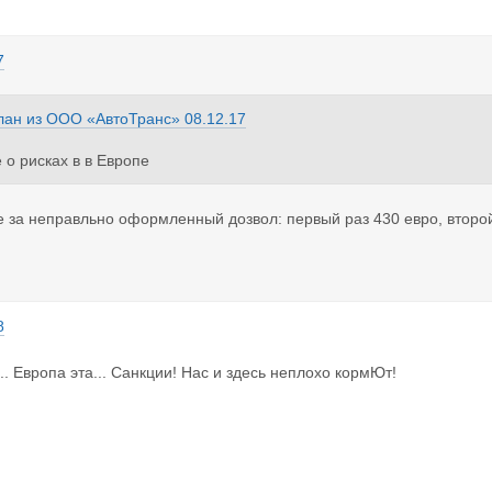
7
лан
из
ООО «АвтоТранс»
08.12.17
 о рисках в в Европе
окруче чем в РФ, РБ, ЛТ.
раф за неправильно оформленный дозвол - 200 евро, в Чехии уже 
 за неправльно оформленный дозвол: первый раз 430 евро, второй 
 просрочена в Венгрии 2500 евро штраф за транспортную единицу.
оломка в Европе. так это вообще караул.
ния в движении в выходные и праздничные дни. (особенно летом)
8
.. Европа эта... Санкции! Нас и здесь неплохо кормЮт!