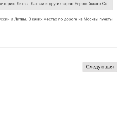
риторию Литвы, Латвии и других стран Европейского Со
инарные свидетельства LT и VID. Оплата за услуги- в р
ри оплате на карту "Сбербанка", на момент оформления
сии и Литвы. В каких местах по дороге из Москвы пункты
онии.
Возможна оплата в рассрочку.
Следующая