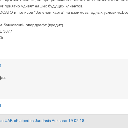
уг приятно удивят наших будущих клиентов.
АГО и полисов "Зелёная карта" на взаимовыгодных условиях.Воз
 банковский овердрафт (кредит).
81 3877
25
8
фы.
8
из
UAB «Klaipedos Juodasis Auksas»
19.02.18