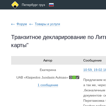
Петербург груз
Форум
Товары и услуги
Транзитное декларирование по Ли
карты"
Автор
Сообщение
Екатерина
10:59, 19.02.1
UAB «Klaipedos Juodasis Auksas»
0
0
Предлагаем ко
1 сообщение
а так же, чер
,безналичным 
документов- с
Перетаможка т
График работы