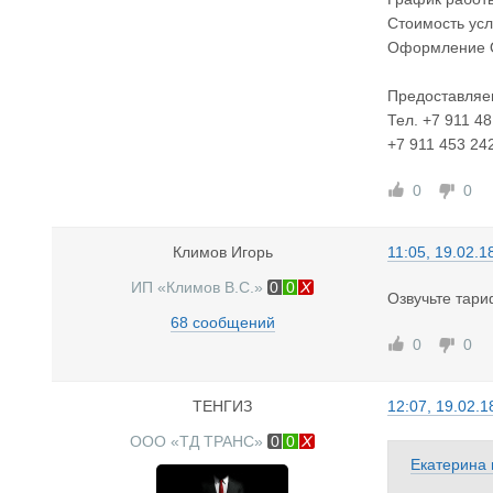
Стоимость усл
Оформление ОС
Предоставляем
Тел. +7 911 4
+7 911 453 24
0
0
Климов Игорь
11:05, 19.02.1
ИП «Климов В.С.»
0
0
Озвучьте тари
68 сообщений
0
0
ТЕНГИЗ
12:07, 19.02.1
ООО «ТД ТРАНС»
0
0
Екатерина