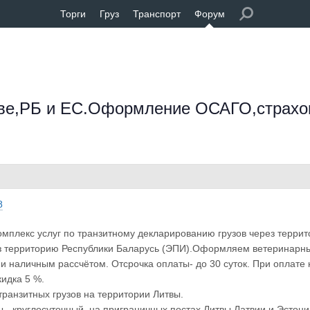
Торги
Груз
Транспорт
Форум
тве,РБ и ЕС.Оформление ОСАГО,страхо
8
мплекс услуг по транзитному декларированию грузов через террит
ез территорию Республики Баларусь (ЭПИ).Оформляем ветеринарные 
и наличным рассчётом. Отсрочка оплаты- до 30 суток. При оплате
кидка 5 %.
ранзитных грузов на территории Литвы.
 - круглосуточный, на приграничных постах Литвы,Латвии и Эстони