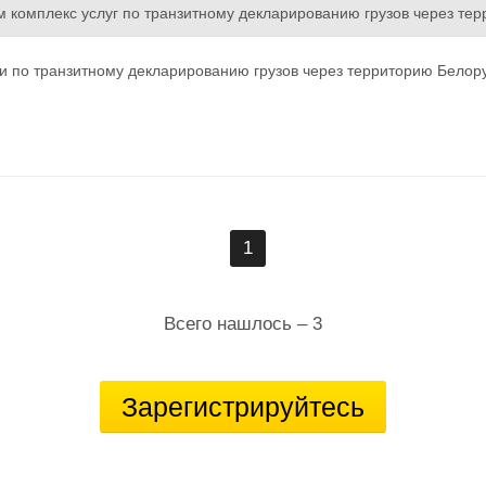
 комплекс услуг по транзитному декларированию грузов через тер
 же, через территорию Республики Баларусь (ЭПИ).Оформляем ветер
наличным и наличным рассчётом. Отсрочка оплаты- до 30 суток. П
и по транзитному декларированию грузов через территорию Белорус
 документов- скидка 5 %.
оты - круглосуточный, на приграничных постах Литвы,Латвии и Эст
услуг приятно удивят наших будущих клиентов.
 ОСАГО и полисов "Зелёная карта" на взаимовыгодных условиях.
яем банковский овердрафт (кредит).
1 481 3877
 2425
1
Всего нашлось – 3
Зарегистрируйтесь