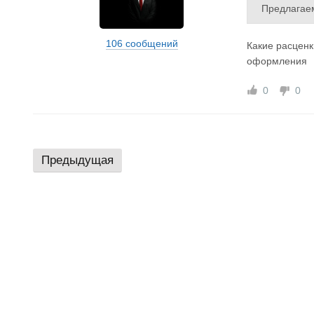
Предлагаем
юза, а так
ублях ,без
106 сообщений
Какие расценк
транзитных
оформления
График раб
Стоимость 
0
0
Оформление
Предоставл
Тел. +7 91
+7 911 453
Предыдущая