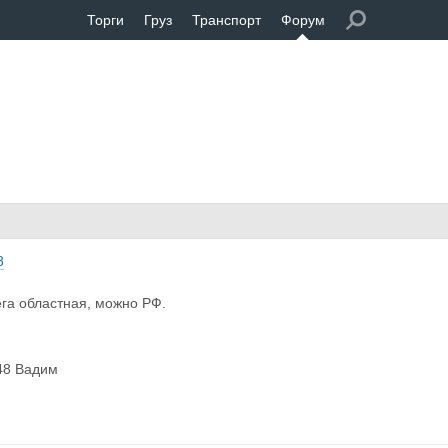
Торги
Груз
Транспорт
Форум
8
га областная, можно РФ.
48 Вадим