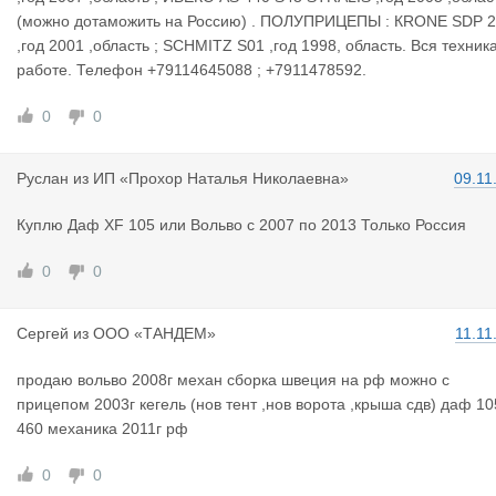
(можно дотаможить на Россию) . ПОЛУПРИЦЕПЫ : КRONE SDP 
,год 2001 ,область ; SCHMITZ S01 ,год 1998, область. Вся техника
работе. Телефон +79114645088 ; +7911478592.
0
0
Руслан
из
ИП «Прохор Наталья Николаевна»
09.11
Куплю Даф XF 105 или Вольво c 2007 по 2013 Только Россия
0
0
Сергей
из
ООО «ТАНДЕМ»
11.11
продаю вольво 2008г механ сборка швеция на рф можно с
прицепом 2003г кегель (нов тент ,нов ворота ,крыша сдв) даф 10
460 механика 2011г рф
0
0