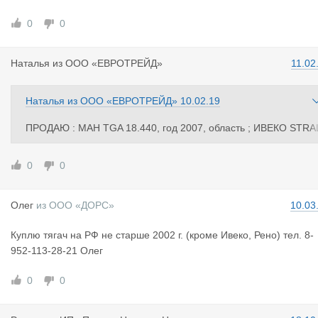
0
0
Наталья
из
ООО «ЕВРОТРЕЙД»
11.02
Наталья
из
ООО «ЕВРОТРЕЙД»
10.02.19
ПРОДАЮ : МАН TGA 18.440, год 2007, область ; ИВЕКО STRA
IS ,год 2007 ,область ; ИВЕКО AS 440 S43 STRALIS ,год 2005 ,
бласть (можно дотаможить на Россию) . ПОЛУПРИЦЕПЫ : КR
0
0
NE SDP 27 ,год 2001 ,область ; SCHMITZ S01 ,год 1998, облас
ь. Вся техника в работе. Телефон +79114645088 ; +79114785
Олег
из
ООО «ДОРС»
10.03
2.
Куплю тягач на РФ не старше 2002 г. (кроме Ивеко, Рено) тел. 8-
952-113-28-21 Олег
0
0