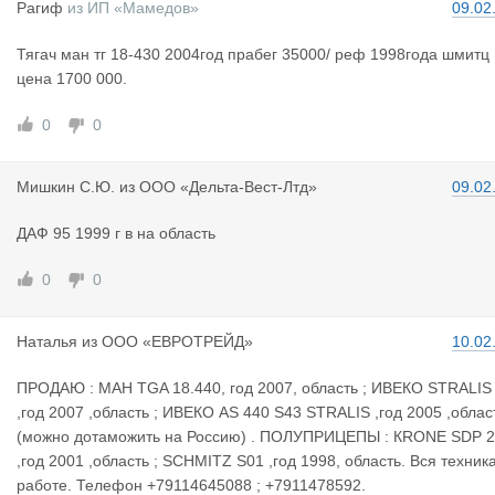
Рагиф
из
ИП «Мамедов»
09.02
Тягач ман тг 18-430 2004год прабег 35000/ реф 1998года шмитц
цена 1700 000.
0
0
Мишкин С.Ю
.
из
ООО «Дельта-Вест-Лтд»
09.02
ДАФ 95 1999 г в на область
0
0
Наталья
из
ООО «ЕВРОТРЕЙД»
10.02
ПРОДАЮ : МАН TGA 18.440, год 2007, область ; ИВЕКО STRALIS
,год 2007 ,область ; ИВЕКО AS 440 S43 STRALIS ,год 2005 ,облас
(можно дотаможить на Россию) . ПОЛУПРИЦЕПЫ : КRONE SDP 
,год 2001 ,область ; SCHMITZ S01 ,год 1998, область. Вся техника
работе. Телефон +79114645088 ; +7911478592.