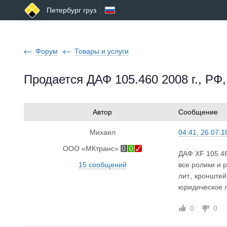
Петербург груз
Форум
Товары и услуги
Продается ДАФ 105.460 2008 г., РФ
Автор
Сообщение
Михаил
04:41, 26.07.1
ООО «МКтранс»
0
0
ДАФ XF 105.46
15 сообщений
все ролики и 
лит., кронштей
юридическое л
0
0