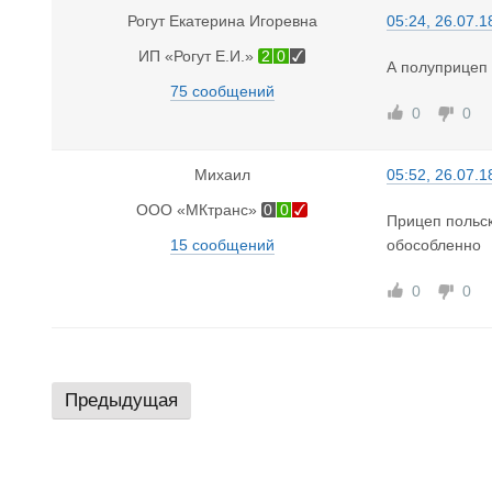
Рогут Екатерина Игоревна
05:24, 26.07.1
ИП «Рогут Е.И.»
2
0
А полуприцеп 
75 сообщений
0
0
Михаил
05:52, 26.07.1
ООО «МКтранс»
0
0
Прицеп польск
15 сообщений
обособленно
0
0
Предыдущая