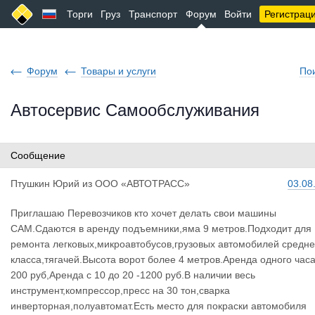
Торги
Груз
Транспорт
Форум
Войти
Регистрац
Форум
Товары и услуги
По
Автосервис Самообслуживания
Сообщение
Птушкин Юр
ий
из
ООО «АВТОТРАСС»
03.08
Приглашаю Перевозчиков кто хочет делать свои машины
САМ.Сдаются в аренду подъемники,яма 9 метров.Подходит для
ремонта легковых,микроавтобусов,грузовых автомобилей средне
класса,тягачей.Высота ворот более 4 метров.Аренда одного час
200 руб,Аренда с 10 до 20 -1200 руб.В наличии весь
инструмент,компрессор,пресс на 30 тон,сварка
инверторная,полуавтомат.Есть место для покраски автомобиля