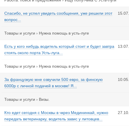
Работа: поиск и предложения
›
Ищу попутчика С Усть-Луги
Спасибо, не успел увидеть сообщения, уже решили этот
15.07
вопрос...
Товары и услуги
›
Нужна помощь в усть-луге
Есть у кого нибудь водитель который стоит и будет завтра
13.07
стоять около порта Усть-луга...
Товары и услуги
›
Нужна помощь в усть-луге
За французкую мне озвучили 500 евро, за финскую
10.05
6000р с личной подачей в москве! Я...
Товары и услуги
›
Визы.
Кто едет сегодня с Москвы в чкрез Медининкай, нужно
27.10
передать ветеринарку, водитель завис у литовцев...